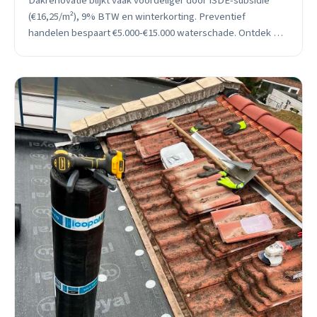
Dakrenovatie blijkt vaak voordeliger door ISDE-subsidie
(€16,25/m²), 9% BTW en winterkorting. Preventief
handelen bespaart €5.000-€15.000 waterschade. Ontdek de
echte kosten.