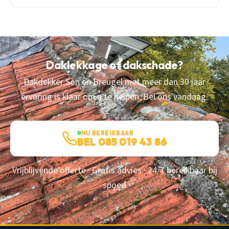
Daklekkage of dakschade?
Dakdekker Son en Breugel met meer dan 30 jaar
ervaring is klaar om u te helpen. Bel ons vandaag.
NU BEREIKBAAR
BEL 085 019 43 86
Vrijblijvende offerte · Gratis advies · 24/7 bereikbaar bij
spoed