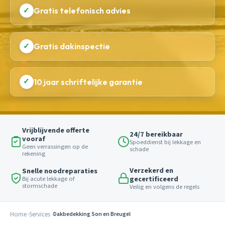
✓
Gratis telefonisch advies
✓
Gratis dakinspectie
✓
10 jaar schriftelijke garantie
Vrijblijvende offerte
24/7 bereikbaar
vooraf
Spoeddienst bij lekkage en
Geen verrassingen op de
schade
rekening
Verzekerd en
Snelle noodreparaties
gecertificeerd
Bij acute lekkage of
stormschade
Veilig en volgens de regels
Home
Services
Dakbedekking Son en Breugel