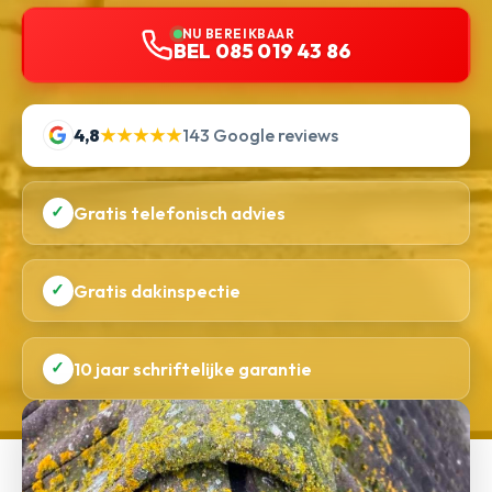
NU BEREIKBAAR
BEL 085 019 43 86
4,8
★★★★★
143 Google reviews
✓
Gratis telefonisch advies
✓
Gratis dakinspectie
✓
10 jaar schriftelijke garantie