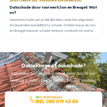
26 SEPTEMBER 2025 · DAKDEKKER SON EN BREUGEL
Dakschade door vuurwerk Son en Breugel: Wat
nu?
Vuurwerkschade aan je dak lijkt klein, maar kan uitgroeien
tot duizenden euro&#8217;s schade. Ontdek hoe je als Son
en Breugel inwoner schade herkent, voorkomt en snel laat
repareren.
Daklekkage of dakschade?
Dakdekker Son en Breugel met meer dan 30 jaar
ervaring is klaar om u te helpen. Bel ons vandaag.
NU BEREIKBAAR
BEL 085 019 43 86