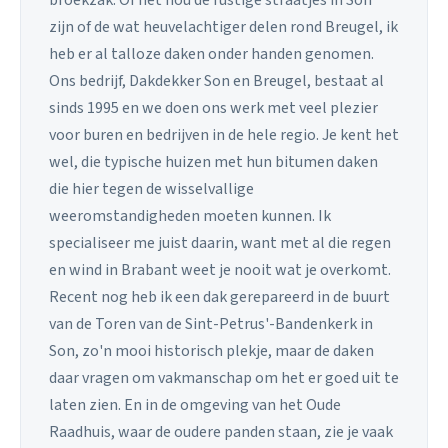
broekzak. Of het nou de rustige straatjes in Son
zijn of de wat heuvelachtiger delen rond Breugel, ik
heb er al talloze daken onder handen genomen.
Ons bedrijf, Dakdekker Son en Breugel, bestaat al
sinds 1995 en we doen ons werk met veel plezier
voor buren en bedrijven in de hele regio. Je kent het
wel, die typische huizen met hun bitumen daken
die hier tegen de wisselvallige
weeromstandigheden moeten kunnen. Ik
specialiseer me juist daarin, want met al die regen
en wind in Brabant weet je nooit wat je overkomt.
Recent nog heb ik een dak gerepareerd in de buurt
van de Toren van de Sint-Petrus'-Bandenkerk in
Son, zo'n mooi historisch plekje, maar de daken
daar vragen om vakmanschap om het er goed uit te
laten zien. En in de omgeving van het Oude
Raadhuis, waar de oudere panden staan, zie je vaak